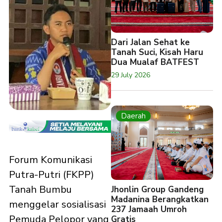
Dari Jalan Sehat ke
Tanah Suci, Kisah Haru
Dua Mualaf BATFEST
29 July 2026
Daerah
Forum Komunikasi
Putra-Putri (FKPP)
Tanah Bumbu
Jhonlin Group Gandeng
Madanina Berangkatkan
menggelar sosialisasi
237 Jamaah Umroh
Pemuda Pelopor yang
Gratis