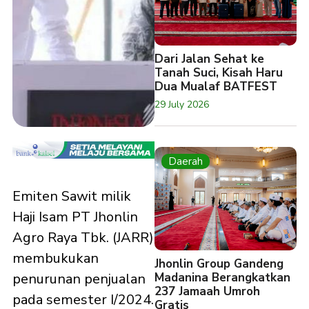
Dari Jalan Sehat ke
Tanah Suci, Kisah Haru
Dua Mualaf BATFEST
29 July 2026
Daerah
Emiten Sawit milik
Haji Isam PT Jhonlin
Agro Raya Tbk. (JARR)
membukukan
Jhonlin Group Gandeng
Madanina Berangkatkan
penurunan penjualan
237 Jamaah Umroh
pada semester I/2024.
Gratis