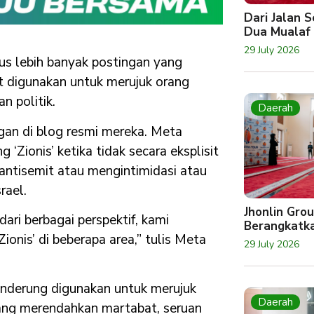
Dari Jalan 
Dua Mualaf
29 July 2026
us lebih banyak postingan yang
ut digunakan untuk merujuk orang
n politik.
Daerah
gan di blog resmi mereka. Meta
ionis’ ketika tidak secara eksplisit
antisemit atau mengintimidasi atau
rael.
Jhonlin Gro
ri berbagai perspektif, kami
Berangkatk
onis’ di beberapa area,” tulis Meta
29 July 2026
enderung digunakan untuk merujuk
Daerah
yang merendahkan martabat, seruan