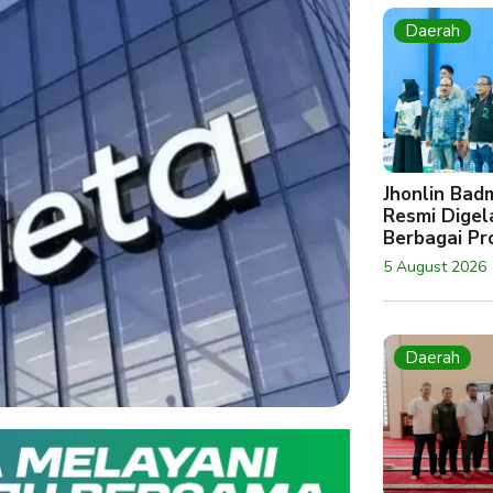
Daerah
Jhonlin Bad
Resmi Digela
Berbagai Pro
5 August 2026
Daerah