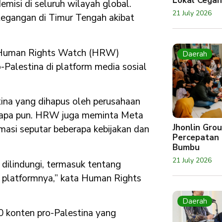
Lokal Cegah
misi di seluruh wilayah global.
21 July 2026
tegangan di Timur Tengah akibat
a Human Rights Watch (HRW)
Daerah
Palestina di platform media sosial
na yang dihapus oleh perusahaan
n apa pun. HRW juga meminta Meta
Jhonlin Gr
asi seputar beberapa kebijakan dan
Percepatan 
Bumbu
21 July 2026
dilindungi, termasuk tentang
di platformnya,” kata Human Rights
Daerah
0 konten pro-Palestina yang