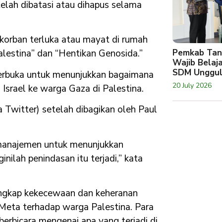
elah dibatasi atau dihapus selama
orban terluka atau mayat di rumah
Pemkab Tan
lestina” dan “Hentikan Genosida.”
Wajib Belaj
SDM Unggu
erbuka untuk menunjukkan bagaimana
20 July 2026
srael ke warga Gaza di Palestina.
ya Twitter) setelah dibagikan oleh Paul
manajemen untuk menunjukkan
lah penindasan itu terjadi,” kata
ungkap kekecewaan dan keheranan
 Meta terhadap warga Palestina. Para
erbicara mengenai apa yang terjadi di