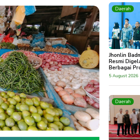
Daerah
Jhonlin Bad
Resmi Digela
Berbagai Pro
5 August 2026
Daerah