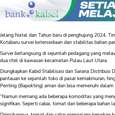
Jelang Natal dan Tahun baru di penghujung 2024, Tim
Kotabaru survei ketersediaan dan stabilitas bahan pa
Survei berlangsung di sejumlah pedagang yang mela
dua ritel di kawasan kecamatan Pulau Laut Utara.
Diungkapkan Kabid Stabilisasi dan Sarana Distribusi 
pantauan ke sejumlah toko di pasar kemakmuran, hin
Penting (Bapokting) aman dan bisa memenuhi dalam
“Namun memang ada beberapa komoditas yang menga
signifikan. Seperti cabai, tomat dan beberapa bahan lai
Dirincikannya, tomat dan cabai mengalami kenaikan be