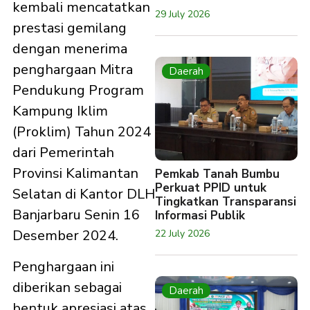
kembali mencatatkan
29 July 2026
prestasi gemilang
dengan menerima
penghargaan Mitra
Daerah
Pendukung Program
Kampung Iklim
(Proklim) Tahun 2024
dari Pemerintah
Provinsi Kalimantan
Pemkab Tanah Bumbu
Perkuat PPID untuk
Selatan di Kantor DLH
Tingkatkan Transparansi
Banjarbaru Senin 16
Informasi Publik
Desember 2024.
22 July 2026
Penghargaan ini
diberikan sebagai
Daerah
bentuk apresiasi atas