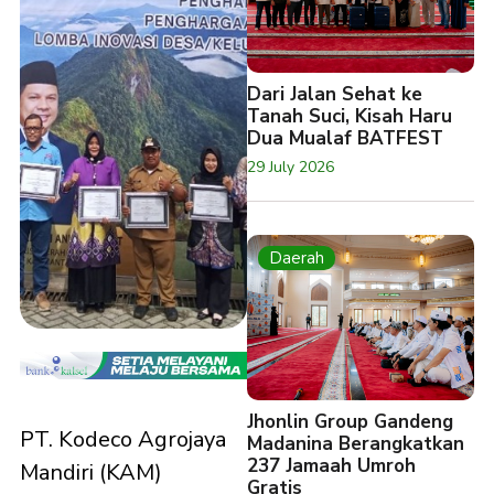
Dari Jalan Sehat ke
Tanah Suci, Kisah Haru
Dua Mualaf BATFEST
29 July 2026
Daerah
Jhonlin Group Gandeng
PT. Kodeco Agrojaya
Madanina Berangkatkan
237 Jamaah Umroh
Mandiri (KAM)
Gratis