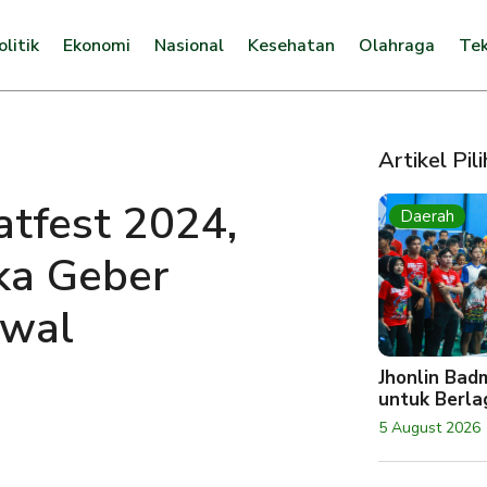
olitik
Ekonomi
Nasional
Kesehatan
Olahraga
Tek
Artikel Pil
atfest 2024,
Daerah
ka Geber
dwal
Jhonlin Bad
untuk Berlag
5 August 2026