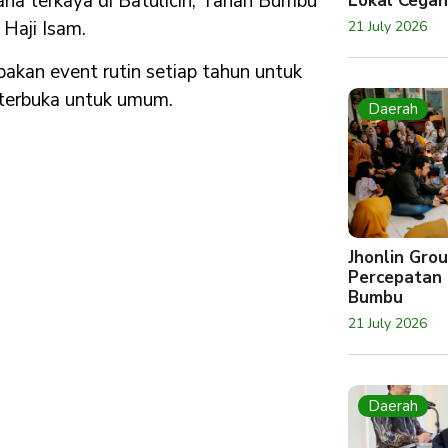
aha terkaya di Batulicin, Tanah Bumbu
Lokal Cegah
Haji Isam.
21 July 2026
pakan event rutin setiap tahun untuk
 terbuka untuk umum.
Daerah
Jhonlin Gr
Percepatan 
Bumbu
21 July 2026
Daerah