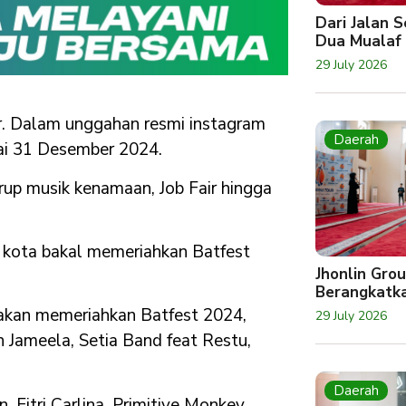
Dari Jalan 
Dua Mualaf
29 July 2026
er. Dalam unggahan resmi instagram
Daerah
pai 31 Desember 2024.
rup musik kenamaan, Job Fair hingga
u kota bakal memeriahkan Batfest
Jhonlin Gro
Berangkatk
 akan memeriahkan Batfest 2024,
29 July 2026
 Jameela, Setia Band feat Restu,
Daerah
, Fitri Carlina, Primitive Monkey