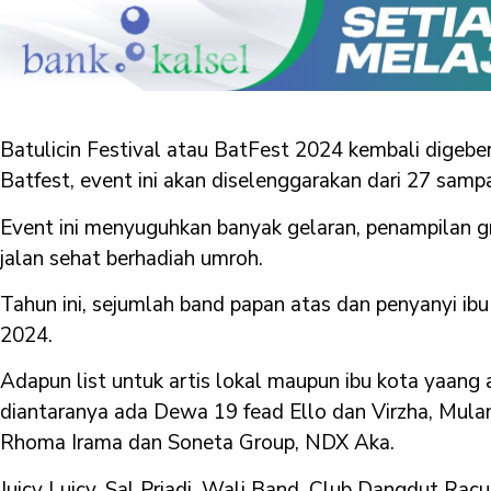
Batulicin Festival atau BatFest 2024 kembali digeb
Batfest, event ini akan diselenggarakan dari 27 sam
Event ini menyuguhkan banyak gelaran, penampilan g
jalan sehat berhadiah umroh.
Tahun ini, sejumlah band papan atas dan penyanyi ib
2024.
Adapun list untuk artis lokal maupun ibu kota yaang
diantaranya ada Dewa 19 fead Ello dan Virzha, Mulan
Rhoma Irama dan Soneta Group, NDX Aka.
Juicy Luicy, Sal Priadi, Wali Band, Club Dangdut Racun