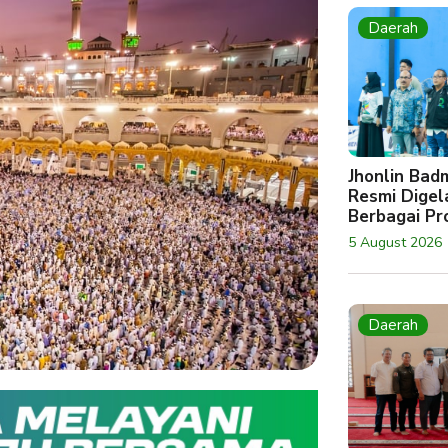
Daerah
Jhonlin Bad
Resmi Digela
Berbagai Pro
5 August 2026
Daerah