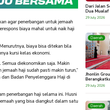
Dari Jalan 
Dua Mualaf
29 July 2026
kan agar penerbangan untuk jemaah
merespons biaya mahal untuk naik haji
Daerah
enurutnya, biaya bisa ditekan bila
ya kursi kelas ekonomi.
u. Semua diekonomikan saja. Makin
n jemaah haji sudah pasti makin turun,”
Jhonlin Gro
 dan Badan Penyelenggara Haji di
Berangkatk
29 July 2026
am penerbangan haji selama ini. Husni
 jemaah yang bisa diangkut dalam satu
Daerah