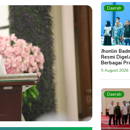
Daerah
Jhonlin Bad
Resmi Digela
Berbagai Pro
5 August 2026
Daerah