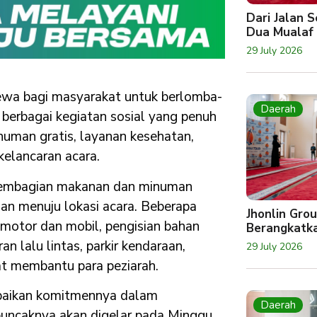
Dari Jalan 
Dua Mualaf
29 July 2026
wa bagi masyarakat untuk berlomba-
Daerah
 berbagai kegiatan sosial yang penuh
uman gratis, layanan kesehatan,
kelancaran acara.
 pembagian makanan dan minuman
alan menuju lokasi acara. Beberapa
Jhonlin Gro
s motor dan mobil, pengisian bahan
Berangkatk
an lalu lintas, parkir kendaraan,
29 July 2026
at membantu para peziarah.
mpaikan komitmennya dalam
Daerah
uncaknya akan digelar pada Minggu,