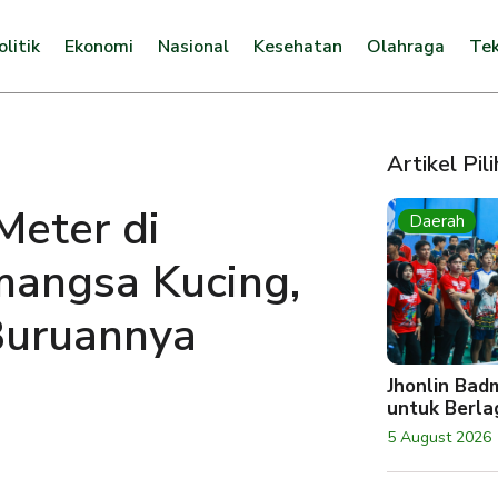
olitik
Ekonomi
Nasional
Kesehatan
Olahraga
Tek
Artikel Pil
Meter di
Daerah
angsa Kucing,
 Buruannya
Jhonlin Bad
untuk Berlag
5 August 2026