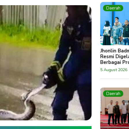
Daerah
Jhonlin Bad
Resmi Digela
Berbagai Pro
5 August 2026
Daerah