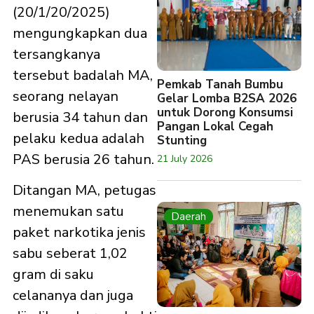
(20/1/20/2025)
mengungkapkan dua
tersangkanya
tersebut badalah MA,
Pemkab Tanah Bumbu
seorang nelayan
Gelar Lomba B2SA 2026
untuk Dorong Konsumsi
berusia 34 tahun dan
Pangan Lokal Cegah
pelaku kedua adalah
Stunting
PAS berusia 26 tahun.
21 July 2026
Ditangan MA, petugas
menemukan satu
Daerah
paket narkotika jenis
sabu seberat 1,02
gram di saku
celananya dan juga