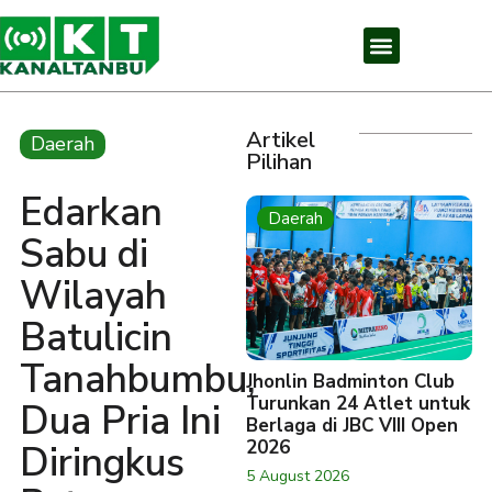
Artikel
Daerah
Pilihan
Edarkan
Daerah
Sabu di
Wilayah
Batulicin
Tanahbumbu,
Jhonlin Badminton Club
Turunkan 24 Atlet untuk
Dua Pria Ini
Berlaga di JBC VIII Open
2026
Diringkus
5 August 2026