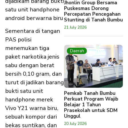
dijadikam barang bukti
Jhonlin Group Bersama
Puskesmas Dorong
satu unit handphone
Percepatan Pencegahan
android berwarna biru
Stunting di Tanah Bumbu
21 July 2026
Sementara di tangan
PAS polisi
menemukan tiga
Daerah
paket narkotika jenis
sabu dengan berat
bersih 0,10 gram, dan
turut di jadikan barang
bukti satu unit
Pemkab Tanah Bumbu
handphone merek
Perkuat Program Wajib
Belajar 1 Tahun
Vivo Y21 warna biru,
Prasekolah untuk SDM
sebuah kompor dari
Unggul
20 July 2026
bekas suntikan, dan