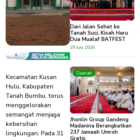
Dari Jalan Sehat ke
Tanah Suci, Kisah Haru
Dua Mualaf BATFEST
29 July 2026
Daerah
Kecamatan Kusan
Hulu, Kabupaten
Tanah Bumbu, terus
menggelorakan
semangat menjaga
Jhonlin Group Gandeng
kebersihan
Madanina Berangkatkan
237 Jamaah Umroh
lingkungan. Pada 31
Gratis