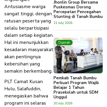
Jhonlin Group Bersama
Antusiasme warga
Puskesmas Dorong
Percepatan Pencegahan
sangat tinggi, dengan
Stunting di Tanah Bumbu
ratusan peserta yang
21 July 2026
selalu berpartisipasi
dalam setiap kegiatan.
Hal ini menunjukkan
Daerah
kesadaran masyarakat
akan pentingnya
kebersihan yang
semakin berkembang.
Pemkab Tanah Bumbu
PLT Camat Kusan
Perkuat Program Wajib
Belajar 1 Tahun
Hulu, Salafuddin,
Prasekolah untuk SDM
menegaskan bahwa
Unggul
program ini selaras
20 July 2026