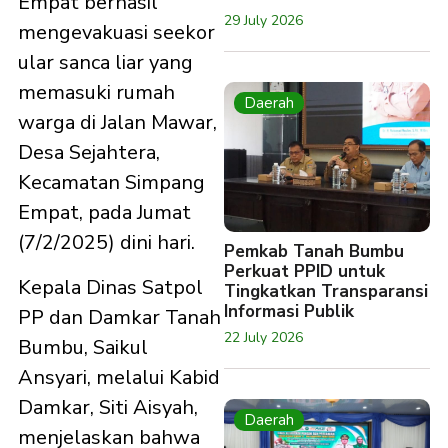
Empat berhasil
29 July 2026
mengevakuasi seekor
ular sanca liar yang
memasuki rumah
Daerah
warga di Jalan Mawar,
Desa Sejahtera,
Kecamatan Simpang
Empat, pada Jumat
(7/2/2025) dini hari.
Pemkab Tanah Bumbu
Perkuat PPID untuk
Kepala Dinas Satpol
Tingkatkan Transparansi
Informasi Publik
PP dan Damkar Tanah
22 July 2026
Bumbu, Saikul
Ansyari, melalui Kabid
Damkar, Siti Aisyah,
Daerah
menjelaskan bahwa