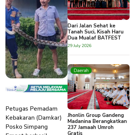
Dari Jalan Sehat ke
Tanah Suci, Kisah Haru
Dua Mualaf BATFEST
29 July 2026
Daerah
Petugas Pemadam
Jhonlin Group Gandeng
Kebakaran (Damkar)
Madanina Berangkatkan
Posko Simpang
237 Jamaah Umroh
Gratis