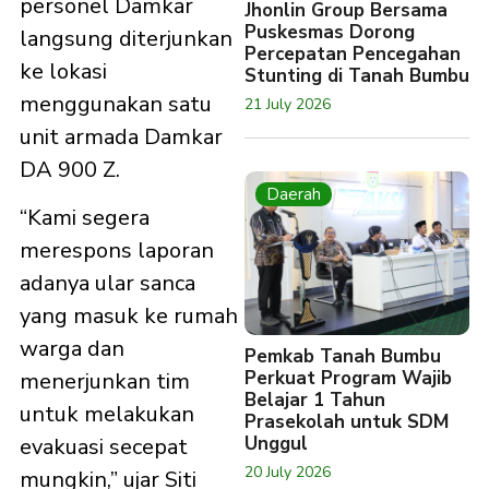
personel Damkar
Jhonlin Group Bersama
Puskesmas Dorong
langsung diterjunkan
Percepatan Pencegahan
ke lokasi
Stunting di Tanah Bumbu
menggunakan satu
21 July 2026
unit armada Damkar
DA 900 Z.
Daerah
“Kami segera
merespons laporan
adanya ular sanca
yang masuk ke rumah
warga dan
Pemkab Tanah Bumbu
Perkuat Program Wajib
menerjunkan tim
Belajar 1 Tahun
untuk melakukan
Prasekolah untuk SDM
Unggul
evakuasi secepat
20 July 2026
mungkin,” ujar Siti