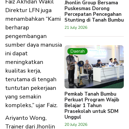
Faiz Akhdan Wakil
Jhonlin Group Bersama
Puskesmas Dorong
Direktur LFN juga
Percepatan Pencegahan
menambahkan “Kami
Stunting di Tanah Bumbu
berharap
21 July 2026
pengembangan
sumber daya manusia
Daerah
ini dapat
meningkatkan
kualitas kerja,
terutama di tengah
tuntutan pekerjaan
Pemkab Tanah Bumbu
yang semakin
Perkuat Program Wajib
kompleks,” ujar Faiz.
Belajar 1 Tahun
Prasekolah untuk SDM
Unggul
Ariyanto Wong,
20 July 2026
Trainer dari Jhonlin