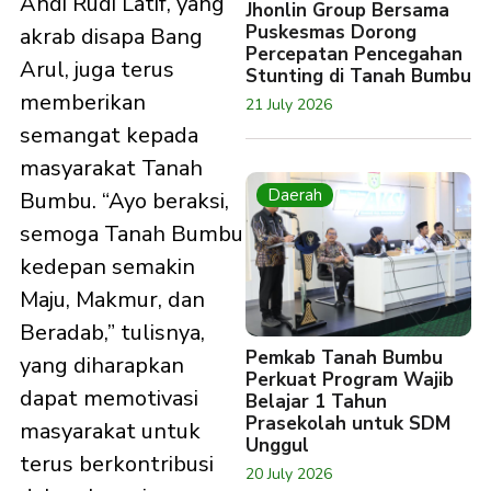
Andi Rudi Latif, yang
Jhonlin Group Bersama
Puskesmas Dorong
akrab disapa Bang
Percepatan Pencegahan
Arul, juga terus
Stunting di Tanah Bumbu
memberikan
21 July 2026
semangat kepada
masyarakat Tanah
Daerah
Bumbu. “Ayo beraksi,
semoga Tanah Bumbu
kedepan semakin
Maju, Makmur, dan
Beradab,” tulisnya,
Pemkab Tanah Bumbu
yang diharapkan
Perkuat Program Wajib
dapat memotivasi
Belajar 1 Tahun
Prasekolah untuk SDM
masyarakat untuk
Unggul
terus berkontribusi
20 July 2026