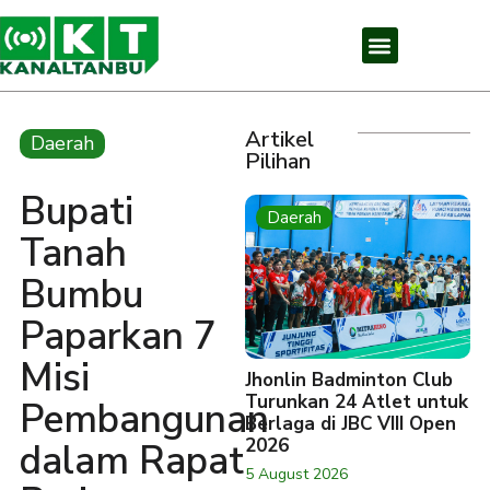
Artikel
Daerah
Pilihan
Bupati
Daerah
Tanah
Bumbu
Paparkan 7
Misi
Jhonlin Badminton Club
Turunkan 24 Atlet untuk
Pembangunan
Berlaga di JBC VIII Open
2026
dalam Rapat
5 August 2026