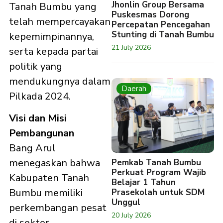
Jhonlin Group Bersama
Tanah Bumbu yang
Puskesmas Dorong
telah mempercayakan
Percepatan Pencegahan
Stunting di Tanah Bumbu
kepemimpinannya,
21 July 2026
serta kepada partai
politik yang
mendukungnya dalam
Daerah
Pilkada 2024.
Visi dan Misi
Pembangunan
Bang Arul
menegaskan bahwa
Pemkab Tanah Bumbu
Perkuat Program Wajib
Kabupaten Tanah
Belajar 1 Tahun
Bumbu memiliki
Prasekolah untuk SDM
Unggul
perkembangan pesat
20 July 2026
di sektor