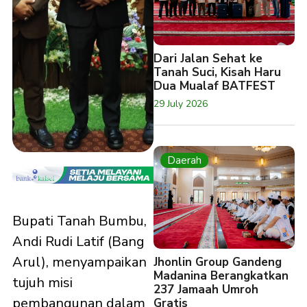
Dari Jalan Sehat ke
Tanah Suci, Kisah Haru
Dua Mualaf BATFEST
29 July 2026
Daerah
Bupati Tanah Bumbu,
Andi Rudi Latif (Bang
Arul), menyampaikan
Jhonlin Group Gandeng
Madanina Berangkatkan
tujuh misi
237 Jamaah Umroh
pembangunan dalam
Gratis