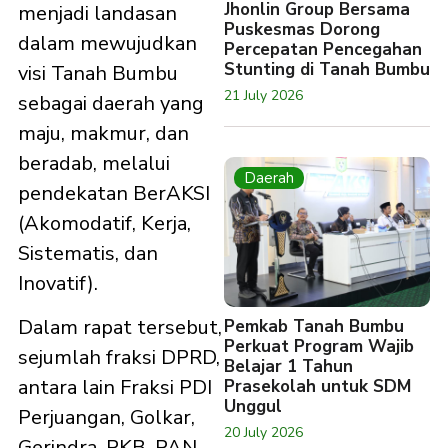
Jhonlin Group Bersama
menjadi landasan
Puskesmas Dorong
dalam mewujudkan
Percepatan Pencegahan
Stunting di Tanah Bumbu
visi Tanah Bumbu
21 July 2026
sebagai daerah yang
maju, makmur, dan
beradab, melalui
Daerah
pendekatan BerAKSI
(Akomodatif, Kerja,
Sistematis, dan
Inovatif).
Dalam rapat tersebut,
Pemkab Tanah Bumbu
Perkuat Program Wajib
sejumlah fraksi DPRD,
Belajar 1 Tahun
antara lain Fraksi PDI
Prasekolah untuk SDM
Unggul
Perjuangan, Golkar,
20 July 2026
Gerindra, PKB, PAN,