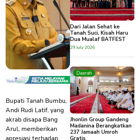
Dari Jalan Sehat ke
Tanah Suci, Kisah Haru
Dua Mualaf BATFEST
29 July 2026
Daerah
Bupati Tanah Bumbu,
Andi Rudi Latif, yang
akrab disapa Bang
Jhonlin Group Gandeng
Madanina Berangkatkan
Arul, memberikan
237 Jamaah Umroh
apresiasi terhadap
Gratis