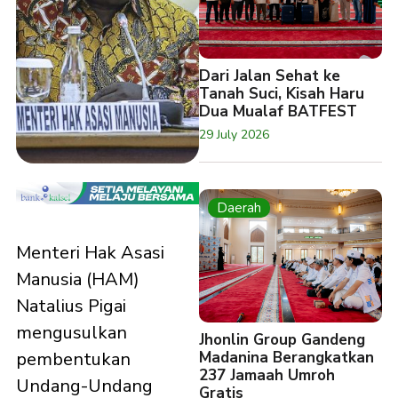
Dari Jalan Sehat ke
Tanah Suci, Kisah Haru
Dua Mualaf BATFEST
29 July 2026
Daerah
Menteri Hak Asasi
Manusia (HAM)
Natalius Pigai
mengusulkan
Jhonlin Group Gandeng
Madanina Berangkatkan
pembentukan
237 Jamaah Umroh
Undang-Undang
Gratis