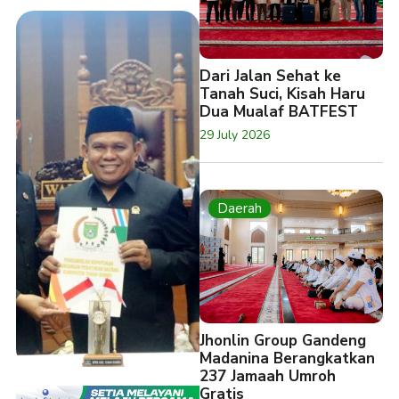
Dari Jalan Sehat ke
Tanah Suci, Kisah Haru
Dua Mualaf BATFEST
29 July 2026
Daerah
Jhonlin Group Gandeng
Madanina Berangkatkan
237 Jamaah Umroh
Gratis