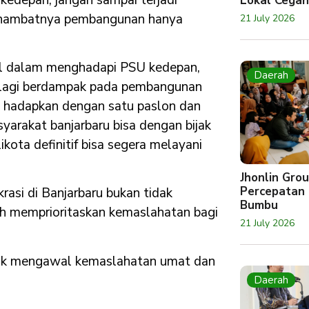
Lokal Cegah
rhambatnya pembangunan hanya
21 July 2026
nal dalam menghadapi PSU kedepan,
Daerah
palagi berdampak pada pembangunan
i hadapkan dengan satu paslon dan
yarakat banjarbaru bisa dengan bijak
ota definitif bisa segera melayani
Jhonlin Gr
Percepatan 
rasi di Banjarbaru bukan tidak
Bumbu
bih memprioritaskan kemaslahatan bagi
21 July 2026
untuk mengawal kemaslahatan umat dan
Daerah