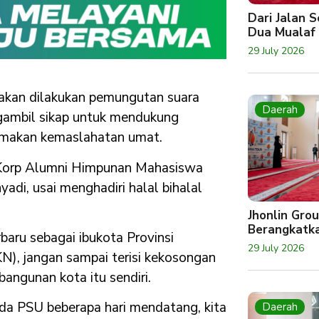
Dari Jalan 
Dua Mualaf
29 July 2026
 akan dilakukan pemungutan suara
Daerah
ambil sikap untuk mendukung
amakan kemaslahatan umat.
h Korp Alumni Himpunan Mahasiswa
di, usai menghadiri halal bihalal
Jhonlin Gro
Berangkatk
aru sebagai ibukota Provinsi
29 July 2026
N), jangan sampai terisi kekosongan
ngunan kota itu sendiri.
ada PSU beberapa hari mendatang, kita
Daerah