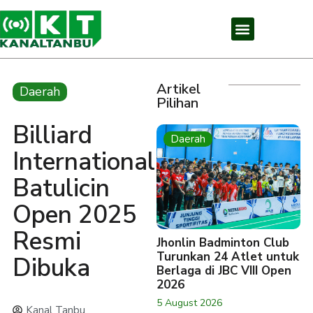
Artikel
Daerah
Pilihan
Billiard
Daerah
International
Batulicin
Open 2025
Resmi
Jhonlin Badminton Club
Turunkan 24 Atlet untuk
Dibuka
Berlaga di JBC VIII Open
2026
5 August 2026
Kanal Tanbu