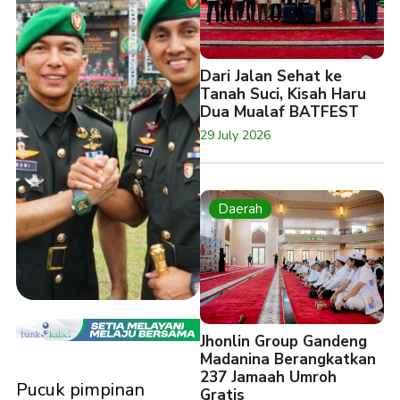
Dari Jalan Sehat ke
Tanah Suci, Kisah Haru
Dua Mualaf BATFEST
29 July 2026
Daerah
Jhonlin Group Gandeng
Madanina Berangkatkan
237 Jamaah Umroh
Pucuk pimpinan
Gratis