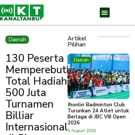
Artikel
Daerah
Pilihan
130 Peserta
Daerah
Memperebutkan
Total Hadiah
500 Juta
Turnamen
Jhonlin Badminton Club
Turunkan 24 Atlet untuk
Billiar
Berlaga di JBC VIII Open
2026
Internasional
5 August 2026