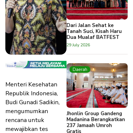
Dari Jalan Sehat ke
Tanah Suci, Kisah Haru
Dua Mualaf BATFEST
29 July 2026
Daerah
Menteri Kesehatan
Republik Indonesia,
Budi Gunadi Sadikin,
mengumumkan
Jhonlin Group Gandeng
Madanina Berangkatkan
rencana untuk
237 Jamaah Umroh
mewajibkan tes
Gratis