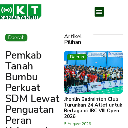
Artikel
Daerah
Pilihan
Pemkab
Daerah
Tanah
Bumbu
Perkuat
SDM Lewat
Jhonlin Badminton Club
Turunkan 24 Atlet untuk
Penguatan
Berlaga di JBC VIII Open
2026
Peran
5 August 2026