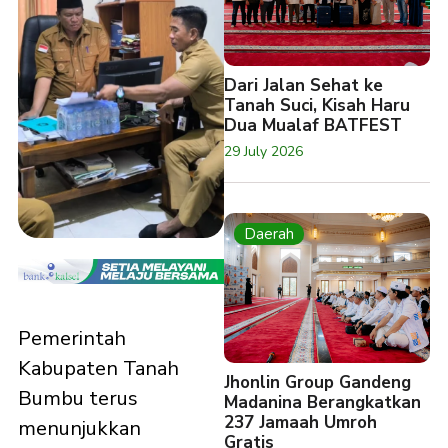
Dari Jalan Sehat ke
Tanah Suci, Kisah Haru
Dua Mualaf BATFEST
29 July 2026
Daerah
Pemerintah
Kabupaten Tanah
Jhonlin Group Gandeng
Bumbu terus
Madanina Berangkatkan
237 Jamaah Umroh
menunjukkan
Gratis