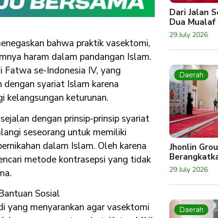
Dari Jalan 
Dua Mualaf
29 July 2026
menegaskan bahwa praktik vasektomi,
kumnya haram dalam pandangan Islam.
i Fatwa se-Indonesia IV, yang
Daerah
dengan syariat Islam karena
 kelangsungan keturunan.
alan dengan prinsip-prinsip syariat
langi seseorang untuk memiliki
pernikahan dalam Islam. Oleh karena
Jhonlin Gro
Berangkatk
ncari metode kontrasepsi yang tidak
29 July 2026
ma.
Bantuan Sosial
di yang menyarankan agar vasektomi
Daerah