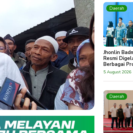
Daerah
Jhonlin Bad
Resmi Digela
Berbagai Pro
5 August 2026
Daerah