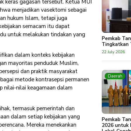
ak keras gagasan tersebut. Ketua MUI
ahwa menjadikan vasektomi sebagai
an hukum Islam, tetapi juga
kebijakan semacam itu dapat
vidu untuk melakukan tindakan yang
Pemkab Tan
Tingkatkan 
22 July 2026
nifikan dalam konteks kebijakan
ngan mayoritas penduduk Muslim,
rsepsi dan praktik masyarakat
Daerah
sebagai metode kontrasepsi permanen
p nilai-nilai keagamaan dalam
hak, termasuk pemerintah dan
an dalam setiap kebijakan yang
Pemkab Tan
a berencana. Mereka menekankan
2026 untuk