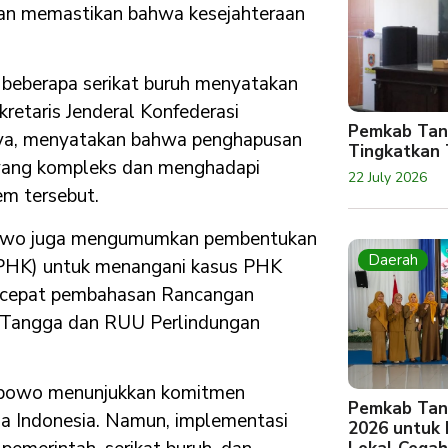
an memastikan bahwa kesejahteraan
k, beberapa serikat buruh menyatakan
kretaris Jenderal Konfederasi
Pemkab Tan
lya, menyatakan bahwa penghapusan
Tingkatkan 
yang kompleks dan menghadapi
22 July 2026
em tersebut.
rabowo juga mengumumkan pembentukan
Daerah
(PHK) untuk menangani kasus PHK
ercepat pembahasan Rancangan
 Tangga dan RUU Perlindungan
abowo menunjukkan komitmen
Pemkab Tan
ja Indonesia. Namun, implementasi
2026 untuk