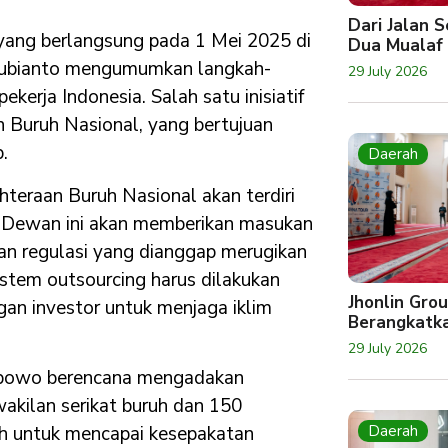
Dari Jalan 
 yang berlangsung pada 1 Mei 2025 di
Dua Mualaf
 Subianto mengumumkan langkah-
29 July 2026
kerja Indonesia. Salah satu inisiatif
Buruh Nasional, yang bertujuan
.
Daerah
eraan Buruh Nasional akan terdiri
ia. Dewan ini akan memberikan masukan
an regulasi yang dianggap merugikan
tem outsourcing harus dilakukan
Jhonlin Gro
an investor untuk menjaga iklim
Berangkatk
29 July 2026
Prabowo berencana mengadakan
akilan serikat buruh dan 150
Daerah
ah untuk mencapai kesepakatan