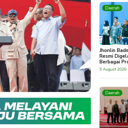
Daerah
Jhonlin Bad
Resmi Digela
Berbagai Pro
5 August 2026
Daerah