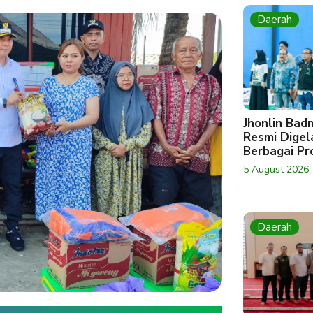
Daerah
Jhonlin Bad
Resmi Digela
Berbagai Pro
5 August 2026
Daerah