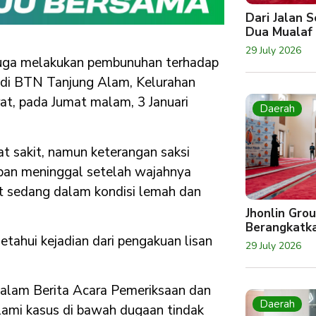
Dari Jalan 
Dua Mualaf
29 July 2026
duga melakukan pembunuhan terhadap
 di BTN Tanjung Alam, Kelurahan
t, pada Jumat malam, 3 Januari
Daerah
t sakit, namun keterangan saksi
rban meninggal setelah wajahnya
t sedang dalam kondisi lemah dan
Jhonlin Gro
Berangkatk
tahui kejadian dari pengakuan lisan
29 July 2026
 dalam Berita Acara Pemeriksaan dan
Daerah
lami kasus di bawah dugaan tindak