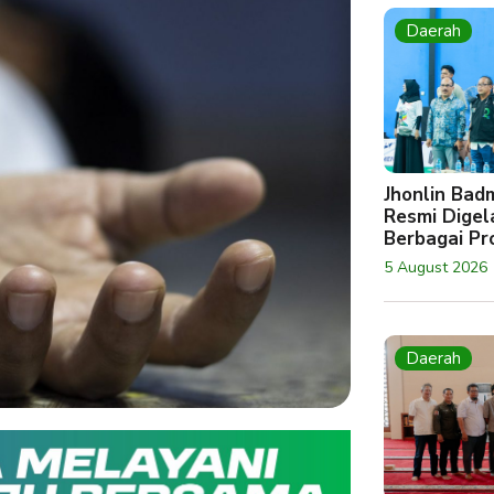
Daerah
Jhonlin Bad
Resmi Digela
Berbagai Pro
5 August 2026
Daerah