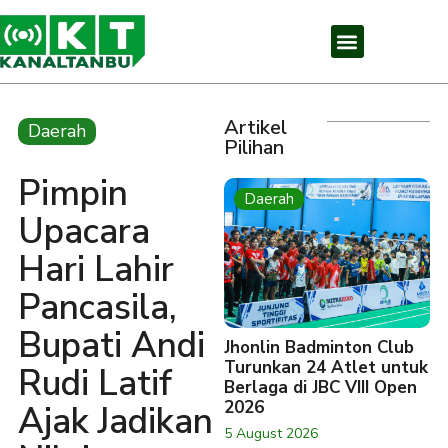
Artikel
Daerah
Pilihan
Pimpin
Daerah
Upacara
Hari Lahir
Pancasila,
Bupati Andi
Jhonlin Badminton Club
Turunkan 24 Atlet untuk
Rudi Latif
Berlaga di JBC VIII Open
2026
Ajak Jadikan
5 August 2026