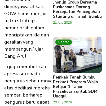
Jhonlin Group Bersama
dimusyawarahkan.
Puskesmas Dorong
Percepatan Pencegahan
GOW harus menjadi
Stunting di Tanah Bumbu
mitra strategis
21 July 2026
pemerintah dalam
menciptakan ide dan
gerakan yang
Daerah
membangun,” ujar
Bang Arul.
Ia juga memberikan
apresiasi kepada
Pemkab Tanah Bumbu
pengurus sebelumnya
Perkuat Program Wajib
Belajar 1 Tahun
atas dedikasi mereka,
Prasekolah untuk SDM
sembari berharap
Unggul
pengurus baru dapat
20 July 2026