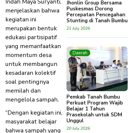
Indah Maya Suryanti,
Jhonlin Group Bersama
Puskesmas Dorong
menjelaskan bahwa
Percepatan Pencegahan
kegiatan ini
Stunting di Tanah Bumbu
merupakan bentuk
21 July 2026
edukasi partisipatif
yang memanfaatkan
Daerah
momentum desa
untuk membangun
kesadaran kolektif
soal pentingnya
memilah dan
Pemkab Tanah Bumbu
mengelola sampah.
Perkuat Program Wajib
Belajar 1 Tahun
“Dengan kegiatan ini,
Prasekolah untuk SDM
Unggul
masyarakat belajar
20 July 2026
bahwa sampah yang