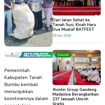
Dari Jalan Sehat ke
Tanah Suci, Kisah Haru
Dua Mualaf BATFEST
29 July 2026
Daerah
Pemerintah
Kabupaten Tanah
Bumbu kembali
Jhonlin Group Gandeng
menunjukkan
Madanina Berangkatkan
komitmennya dalam
237 Jamaah Umroh
Gratis