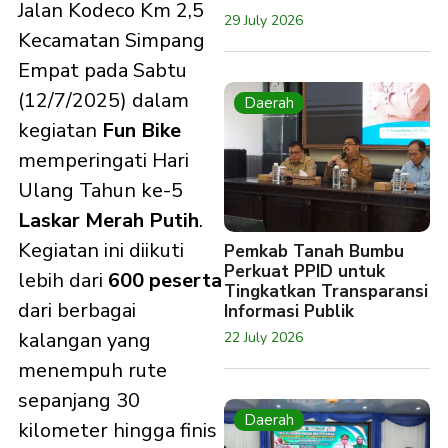
Jalan Kodeco Km 2,5
29 July 2026
Kecamatan Simpang
Empat pada Sabtu
(12/7/2025) dalam
Daerah
kegiatan
Fun Bike
memperingati Hari
Ulang Tahun ke-5
Laskar Merah Putih
.
Kegiatan ini diikuti
Pemkab Tanah Bumbu
Perkuat PPID untuk
lebih dari
600 peserta
Tingkatkan Transparansi
dari berbagai
Informasi Publik
kalangan yang
22 July 2026
menempuh rute
sepanjang 30
Daerah
kilometer hingga finis