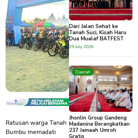
Dari Jalan Sehat ke
Tanah Suci, Kisah Haru
Dua Mualaf BATFEST
29 July 2026
Daerah
Jhonlin Group Gandeng
Ratusan warga Tanah
Madanina Berangkatkan
237 Jamaah Umroh
Bumbu memadati
Gratis