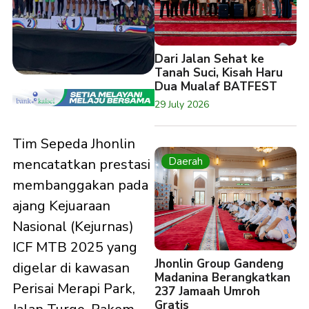
Dari Jalan Sehat ke
Tanah Suci, Kisah Haru
Dua Mualaf BATFEST
29 July 2026
Tim Sepeda Jhonlin
Daerah
mencatatkan prestasi
membanggakan pada
ajang Kejuaraan
Nasional (Kejurnas)
ICF MTB 2025 yang
Jhonlin Group Gandeng
digelar di kawasan
Madanina Berangkatkan
Perisai Merapi Park,
237 Jamaah Umroh
Gratis