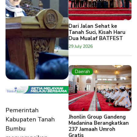
Dari Jalan Sehat ke
Tanah Suci, Kisah Haru
Dua Mualaf BATFEST
29 July 2026
Daerah
Pemerintah
Jhonlin Group Gandeng
Kabupaten Tanah
Madanina Berangkatkan
Bumbu
237 Jamaah Umroh
Gratis