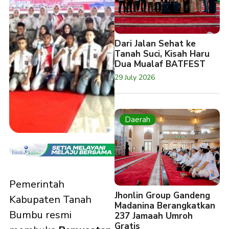
Dari Jalan Sehat ke
Tanah Suci, Kisah Haru
Dua Mualaf BATFEST
29 July 2026
Daerah
Pemerintah
Jhonlin Group Gandeng
Kabupaten Tanah
Madanina Berangkatkan
Bumbu resmi
237 Jamaah Umroh
Gratis