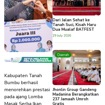
Dari Jalan Sehat ke
Tanah Suci, Kisah Haru
Dua Mualaf BATFEST
29 July 2026
Daerah
Kabupaten Tanah
Bumbu berhasil
menorehkan prestasi
Jhonlin Group Gandeng
Madanina Berangkatkan
pada ajang Lomba
237 Jamaah Umroh
Masak Serba Ikan
Gratis