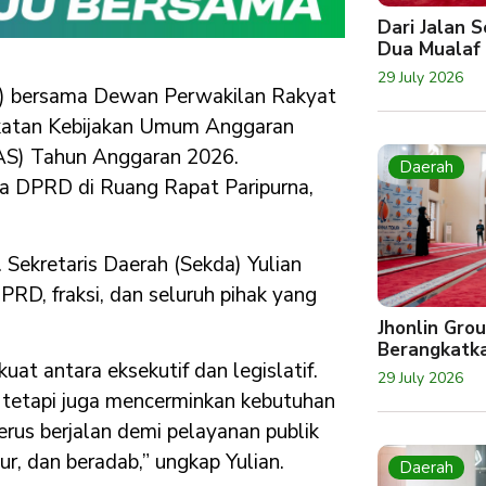
Dari Jalan 
Dua Mualaf
29 July 2026
) bersama Dewan Perwakilan Rakyat
katan Kebijakan Umum Anggaran
PAS) Tahun Anggaran 2026.
Daerah
a DPRD di Ruang Rapat Paripurna,
 Sekretaris Daerah (Sekda) Yulian
RD, fraksi, dan seluruh pihak yang
Jhonlin Gro
Berangkatk
at antara eksekutif dan legislatif.
29 July 2026
 tetapi juga mencerminkan kebutuhan
erus berjalan demi pelayanan publik
, dan beradab,” ungkap Yulian.
Daerah