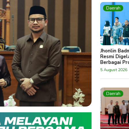
Daerah
Jhonlin Bad
Resmi Digela
Berbagai Pro
5 August 2026
Daerah