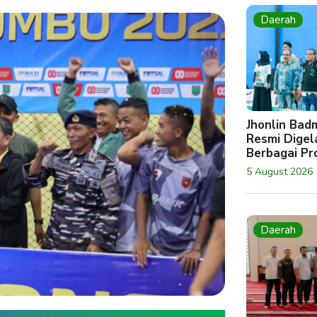
Daerah
Jhonlin Bad
Resmi Digela
Berbagai Pro
5 August 2026
Daerah