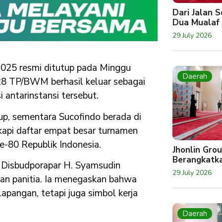
Dari Jalan 
Dua Mualaf
29 July 2026
025 resmi ditutup pada Minggu
Daerah
 828 TP/BWM berhasil keluar sebagai
 antarinstansi tersebut.
p, sementara Sucofindo berada di
kapi daftar empat besar turnamen
e-80 Republik Indonesia.
Jhonlin Gro
Berangkatk
a Disbudporapar H. Syamsudin
29 July 2026
an panitia. Ia menegaskan bahwa
lapangan, tetapi juga simbol kerja
Daerah