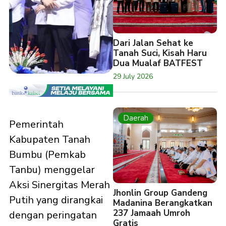
Dari Jalan Sehat ke
Tanah Suci, Kisah Haru
Dua Mualaf BATFEST
29 July 2026
Daerah
Pemerintah
Kabupaten Tanah
Bumbu (Pemkab
Tanbu) menggelar
Aksi Sinergitas Merah
Jhonlin Group Gandeng
Putih yang dirangkai
Madanina Berangkatkan
237 Jamaah Umroh
dengan peringatan
Gratis