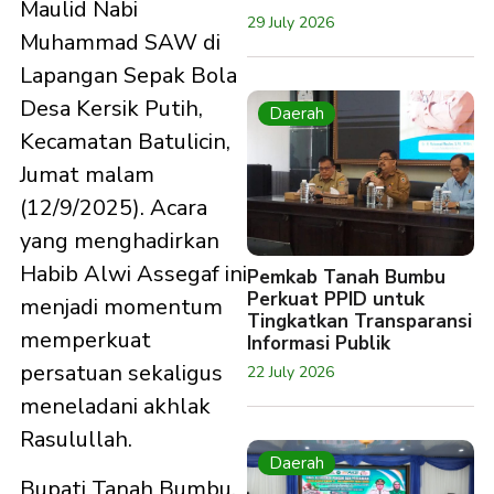
Maulid Nabi
29 July 2026
Muhammad SAW di
Lapangan Sepak Bola
Desa Kersik Putih,
Daerah
Kecamatan Batulicin,
Jumat malam
(12/9/2025). Acara
yang menghadirkan
Habib Alwi Assegaf ini
Pemkab Tanah Bumbu
Perkuat PPID untuk
menjadi momentum
Tingkatkan Transparansi
memperkuat
Informasi Publik
persatuan sekaligus
22 July 2026
meneladani akhlak
Rasulullah.
Daerah
Bupati Tanah Bumbu,