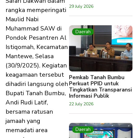
Safari Dakwah dalam
29 July 2026
rangka memperingati
Maulid Nabi
Muhammad SAW di
Daerah
Pondok Pesantren Al
Istiqomah, Kecamatan
Mantewe, Selasa
(30/9/2025). Kegiatan
keagamaan tersebut
Pemkab Tanah Bumbu
dihadiri langsung oleh
Perkuat PPID untuk
Tingkatkan Transparansi
Bupati Tanah Bumbu,
Informasi Publik
Andi Rudi Latif,
22 July 2026
bersama ratusan
jamaah yang
memadati area
Daerah