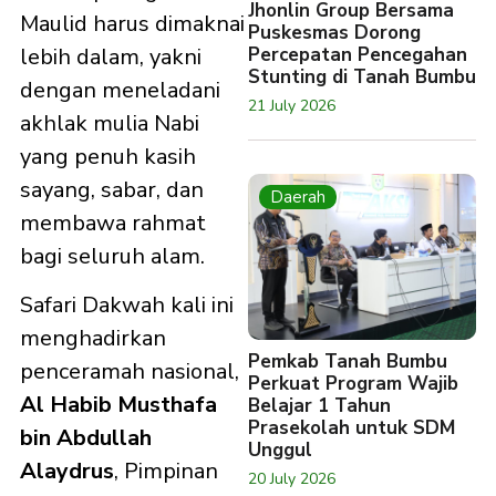
Jhonlin Group Bersama
Maulid harus dimaknai
Puskesmas Dorong
lebih dalam, yakni
Percepatan Pencegahan
Stunting di Tanah Bumbu
dengan meneladani
21 July 2026
akhlak mulia Nabi
yang penuh kasih
sayang, sabar, dan
Daerah
membawa rahmat
bagi seluruh alam.
Safari Dakwah kali ini
menghadirkan
Pemkab Tanah Bumbu
penceramah nasional,
Perkuat Program Wajib
Al Habib Musthafa
Belajar 1 Tahun
Prasekolah untuk SDM
bin Abdullah
Unggul
Alaydrus
, Pimpinan
20 July 2026