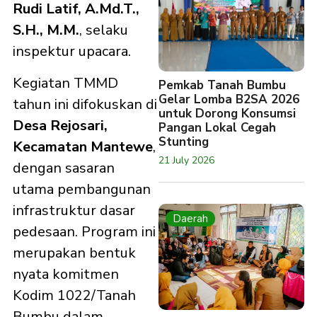
Rudi Latif, A.Md.T.,
S.H., M.M.
, selaku
inspektur upacara.
Kegiatan TMMD
Pemkab Tanah Bumbu
Gelar Lomba B2SA 2026
tahun ini difokuskan di
untuk Dorong Konsumsi
Desa Rejosari,
Pangan Lokal Cegah
Stunting
Kecamatan Mantewe
,
21 July 2026
dengan sasaran
utama pembangunan
infrastruktur dasar
Daerah
pedesaan. Program ini
merupakan bentuk
nyata komitmen
Kodim 1022/Tanah
Bumbu dalam