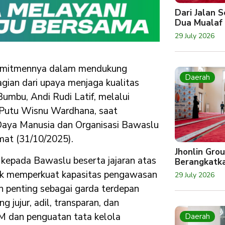
Dari Jalan 
Dua Mualaf
29 July 2026
omitmennya dalam mendukung
Daerah
ian dari upaya menjaga kualitas
umbu, Andi Rudi Latif, melalui
 Putu Wisnu Wardhana, saat
aya Manusia dan Organisasi Bawaslu
mat (31/10/2025).
Jhonlin Gro
kepada Bawaslu beserta jajaran atas
Berangkatk
ntuk memperkuat kapasitas pengawasan
29 July 2026
 penting sebagai garda terdepan
jujur, adil, transparan, dan
DM dan penguatan tata kelola
Daerah