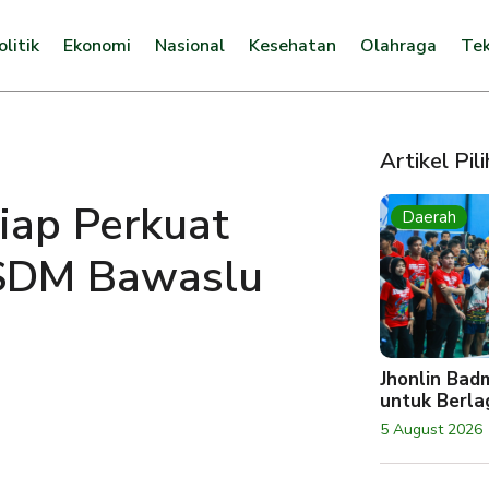
olitik
Ekonomi
Nasional
Kesehatan
Olahraga
Tek
Artikel Pil
ap Perkuat
Daerah
 SDM Bawaslu
Jhonlin Bad
untuk Berlag
5 August 2026