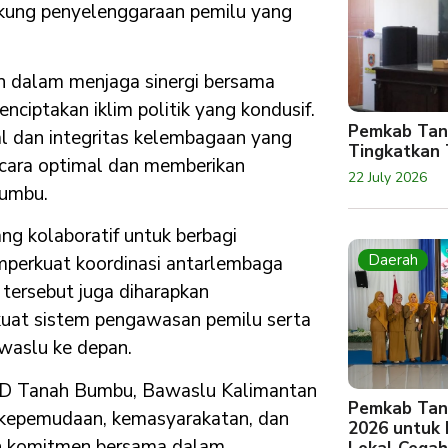
kung penyelenggaraan pemilu yang
h dalam menjaga sinergi bersama
iptakan iklim politik yang kondusif.
Pemkab Tan
 dan integritas kelembagaan yang
Tingkatkan 
cara optimal dan memberikan
22 July 2026
Bumbu.
yang kolaboratif untuk berbagi
Daerah
perkuat koordinasi antarlembaga
tersebut juga diharapkan
kuat sistem pengawasan pemilu serta
awaslu ke depan.
PRD Tanah Bumbu, Bawaslu Kalimantan
Pemkab Tan
i kepemudaan, kemasyarakatan, dan
2026 untuk
an komitmen bersama dalam