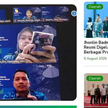
Daerah
Jhonlin Bad
Resmi Digela
Berbagai Pro
5 August 2026
Daerah