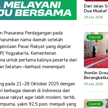
Dari Jalan 
Dua Mualaf
29 July 2026
dan Prasarana Perdagangan pada
Daerah
harumkan nama daerah setelah
gelolaan Pasar Rakyat yang digelar
) Yogyakarta, Kementerian
ena untuk pertama kalinya peserta dari
an Selatan—berhasil menempati
Jhonlin Gro
Berangkatk
gsung pada 21–28 Oktober 2025 dengan
29 July 2026
ari berbagai daerah di Indonesia dan
asar rakyat agar lebih modern, tertib,
empurna, yakni 92,5 poin, menjadi yang
Daerah