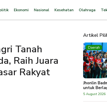
olitik
Ekonomi
Nasional
Kesehatan
Olahraga
Tek
Artikel Pil
gri Tanah
Daerah
a, Raih Juara
asar Rakyat
Jhonlin Bad
untuk Berlag
5 August 2026