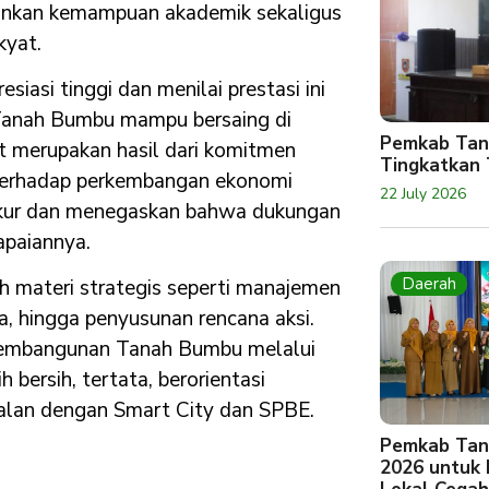
erminkan kemampuan akademik sekaligus
kyat.
iasi tinggi dan menilai prestasi ini
 Tanah Bumbu mampu bersaing di
Pemkab Tan
ut merupakan hasil dari komitmen
Tingkatkan 
terhadap perkembangan ekonomi
22 July 2026
ukur dan menegaskan bahwa dukungan
apaiannya.
Daerah
h materi strategis seperti manajemen
a, hingga penyusunan rencana aksi.
 pembangunan Tanah Bumbu melalui
 bersih, tertata, berorientasi
ejalan dengan Smart City dan SPBE.
Pemkab Tan
2026 untuk