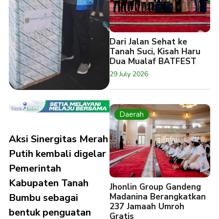
Dari Jalan Sehat ke
Tanah Suci, Kisah Haru
Dua Mualaf BATFEST
29 July 2026
Daerah
Aksi Sinergitas Merah
Putih kembali digelar
Pemerintah
Kabupaten Tanah
Jhonlin Group Gandeng
Madanina Berangkatkan
Bumbu sebagai
237 Jamaah Umroh
bentuk penguatan
Gratis