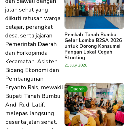
dan diawali dengan
jalan sehat yang
diikuti ratusan warga,
pelajar, perangkat
Pemkab Tanah Bumbu
desa, serta jajaran
Gelar Lomba B2SA 2026
Pemerintah Daerah
untuk Dorong Konsumsi
Pangan Lokal Cegah
dan Forkopimda
Stunting
Kecamatan. Asisten
21 July 2026
Bidang Ekonomi dan
Pembangunan,
Eryanto Rais, mewakili
Daerah
Bupati Tanah Bumbu
Andi Rudi Latif,
melepas langsung
peserta jalan sehat.