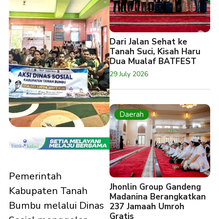
Dari Jalan Sehat ke
Tanah Suci, Kisah Haru
Dua Mualaf BATFEST
29 July 2026
Daerah
Pemerintah
Jhonlin Group Gandeng
Kabupaten Tanah
Madanina Berangkatkan
Bumbu melalui Dinas
237 Jamaah Umroh
Gratis