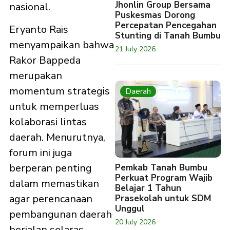
Jhonlin Group Bersama
nasional.
Puskesmas Dorong
Percepatan Pencegahan
Eryanto Rais
Stunting di Tanah Bumbu
menyampaikan bahwa
21 July 2026
Rakor Bappeda
merupakan
momentum strategis
Daerah
untuk memperluas
kolaborasi lintas
daerah. Menurutnya,
forum ini juga
berperan penting
Pemkab Tanah Bumbu
Perkuat Program Wajib
dalam memastikan
Belajar 1 Tahun
agar perencanaan
Prasekolah untuk SDM
Unggul
pembangunan daerah
20 July 2026
berjalan selaras