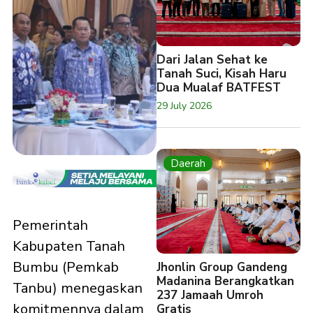
Dari Jalan Sehat ke
Tanah Suci, Kisah Haru
Dua Mualaf BATFEST
29 July 2026
Daerah
Pemerintah
Kabupaten Tanah
Bumbu (Pemkab
Jhonlin Group Gandeng
Madanina Berangkatkan
Tanbu) menegaskan
237 Jamaah Umroh
komitmennya dalam
Gratis