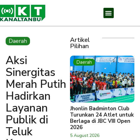
Artikel
Daerah
Pilihan
Aksi
Daerah
Sinergitas
Merah Putih
Hadirkan
Layanan
Jhonlin Badminton Club
Turunkan 24 Atlet untuk
Publik di
Berlaga di JBC VIII Open
2026
Teluk
5 August 2026