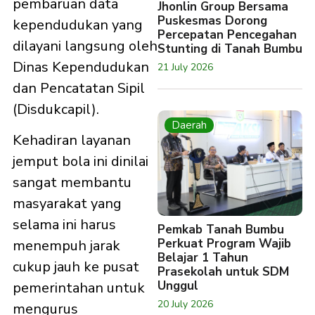
pembaruan data
Jhonlin Group Bersama
Puskesmas Dorong
kependudukan yang
Percepatan Pencegahan
dilayani langsung oleh
Stunting di Tanah Bumbu
Dinas Kependudukan
21 July 2026
dan Pencatatan Sipil
(Disdukcapil).
Daerah
Kehadiran layanan
jemput bola ini dinilai
sangat membantu
masyarakat yang
selama ini harus
Pemkab Tanah Bumbu
Perkuat Program Wajib
menempuh jarak
Belajar 1 Tahun
cukup jauh ke pusat
Prasekolah untuk SDM
Unggul
pemerintahan untuk
20 July 2026
mengurus