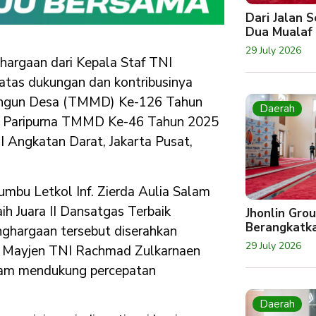
Dari Jalan 
Dua Mualaf
29 July 2026
hargaan dari Kepala Staf TNI
atas dukungan dan kontribusinya
ngun Desa (TMMD) Ke-126 Tahun
Daerah
at Paripurna TMMD Ke-46 Tahun 2025
I Angkatan Darat, Jakarta Pusat,
bu Letkol Inf. Zierda Aulia Salam
aih Juara II Dansatgas Terbaik
Jhonlin Gro
Berangkatk
enghargaan tersebut diserahkan
29 July 2026
d) Mayjen TNI Rachmad Zulkarnaen
alam mendukung percepatan
Daerah