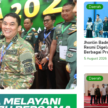
Daerah
Jhonlin Bad
Resmi Digela
Berbagai Pro
5 August 2026
Daerah