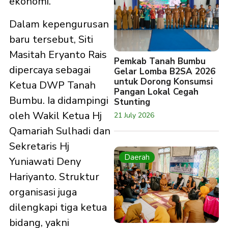
ekonomi.
Dalam kepengurusan
baru tersebut, Siti
Masitah Eryanto Rais
Pemkab Tanah Bumbu
dipercaya sebagai
Gelar Lomba B2SA 2026
untuk Dorong Konsumsi
Ketua DWP Tanah
Pangan Lokal Cegah
Bumbu. Ia didampingi
Stunting
oleh Wakil Ketua Hj
21 July 2026
Qamariah Sulhadi dan
Sekretaris Hj
Daerah
Yuniawati Deny
Hariyanto. Struktur
organisasi juga
dilengkapi tiga ketua
bidang, yakni