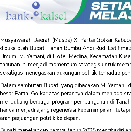
Musyawarah Daerah (Musda) XI Partai Golkar Kabu
dibuka oleh Bupati Tanah Bumbu Andi Rudi Latif mela
Umum, M. Yamani, di Hotel Medina, Kecamatan Kusan 
tahunan ini menjadi momentum strategis untuk memper
sekaligus menegaskan dukungan politik terhadap pe
Dalam sambutan Bupati yang dibacakan M. Yamani, di
besar Partai Golkar atas perannya dalam menjaga stabi
mendukung berbagai program pembangunan di Tanah 
hanya menjadi ajang regenerasi kepemimpinan, tetapi
arah perjuangan politik ke depan.
Bupati menekankan bahwa tahun 2025 menghadirkan 