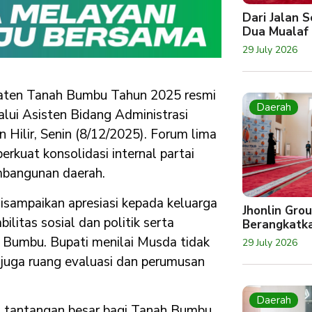
Dari Jalan 
Dua Mualaf
29 July 2026
paten Tanah Bumbu Tahun 2025 resmi
Daerah
lui Asisten Bidang Administrasi
Hilir, Senin (8/12/2025). Forum lima
kuat konsolidasi internal partai
mbangunan daerah.
sampaikan apresiasi kepada keluarga
Jhonlin Gro
litas sosial dan politik serta
Berangkatk
Bumbu. Bupati menilai Musda tidak
29 July 2026
 juga ruang evaluasi dan perumusan
Daerah
tantangan besar bagi Tanah Bumbu,